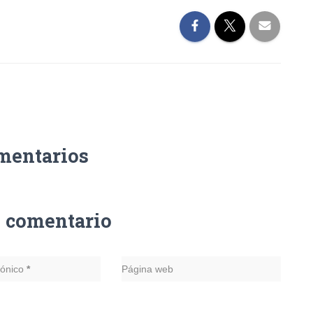
mentarios
n comentario
rónico
*
Página web