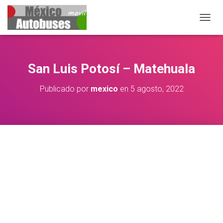
CAMBIA
San Luis Potosí – Matehuala
Publicado por
mexico
en
5 agosto, 2022