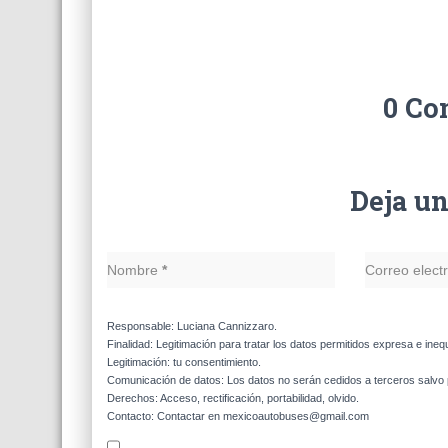
0 Co
Deja u
Nombre
*
Correo elect
Responsable: Luciana Cannizzaro.
Finalidad: Legitimación para tratar los datos permitidos expresa e ineq
Legitimación: tu consentimiento.
Comunicación de datos: Los datos no serán cedidos a terceros salvo p
Derechos: Acceso, rectificación, portabilidad, olvido.
Contacto: Contactar en mexicoautobuses@gmail.com