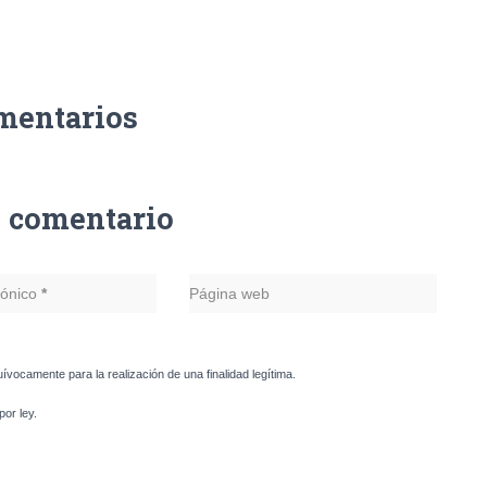
mentarios
n comentario
rónico
*
Página web
uívocamente para la realización de una finalidad legítima.
or ley.