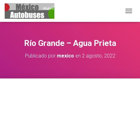
CAMB
Río Grande – Agua Prieta
Publicado por
mexico
en
2 agosto, 2022