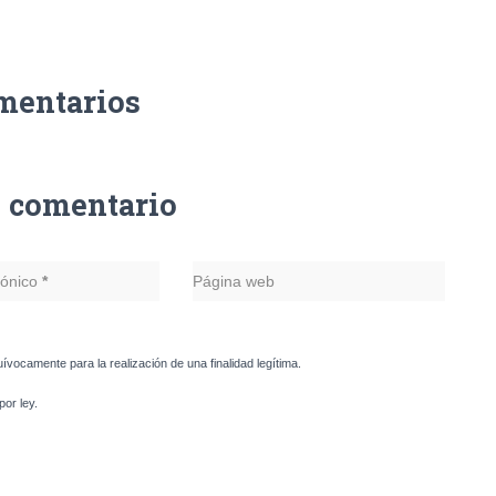
mentarios
n comentario
rónico
*
Página web
uívocamente para la realización de una finalidad legítima.
or ley.