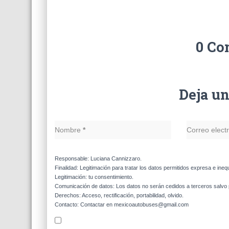
0 Co
Deja u
Nombre
*
Correo elect
Responsable: Luciana Cannizzaro.
Finalidad: Legitimación para tratar los datos permitidos expresa e ineq
Legitimación: tu consentimiento.
Comunicación de datos: Los datos no serán cedidos a terceros salvo p
Derechos: Acceso, rectificación, portabilidad, olvido.
Contacto: Contactar en mexicoautobuses@gmail.com