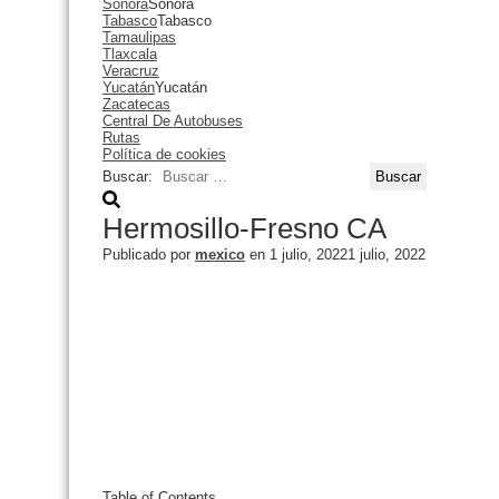
Sonora
Sonora
Tabasco
Tabasco
Tamaulipas
Tlaxcala
Veracruz
Yucatán
Yucatán
Zacatecas
Central De Autobuses
Rutas
Política de cookies
Buscar:
Hermosillo-Fresno CA
Publicado por
mexico
en
1 julio, 2022
1 julio, 2022
Table of Contents