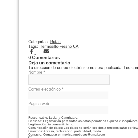
Categorías:
Rutas
Tags:
Hermosillo-Fresno CA
0 Comentarios
Deja un comentario
Tu dirección de correo electrónico no será publicada.
Los cam
Nombre
*
Correo electrónico
*
Página web
Responsable: Luciana Cannizzaro.
Finalidad: Legitimación para tratar los datos permitidos expresa e inequívoca
Legitimación: tu consentimiento.
Comunicación de datos: Los datos no serán cedidos a terceros salvo por ley.
Derechos: Acceso, rectificación, portabilidad, olvido.
Contacto: Contactar en mexicoautobuses@gmail.com