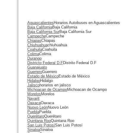
Aguascalientes
Horarios Autobuses en Aguascalientes
Baja California
Baja California
Baja California Sur
Baja California Sur
Campeche
Campeche
Chiapas
Chiapas
Chiuhuahua
chiuhuahua
Coahuila
Coahuila
Colima
Colima
Durango
Districto Federal D.F
Distrito Federal D.F
Guanajuato
Guerrero
Guerrero
Estado de México
Estado de México
Hidalgo
Hidalgo
Jalisco
horarios en jalisco
Michoacan de Ocampo
Michoacan de Ocampo
Morelos
Morelos
Nayarit
Oaxaca
Oaxaca
Nuovo León
Nuovo León
Puebla
Puebla
Querétaro
Querétaro
Quintana Roo
Quintana Roo
San Luis Potosí
San Luis Potosí
Sinaloa
Sinaloa