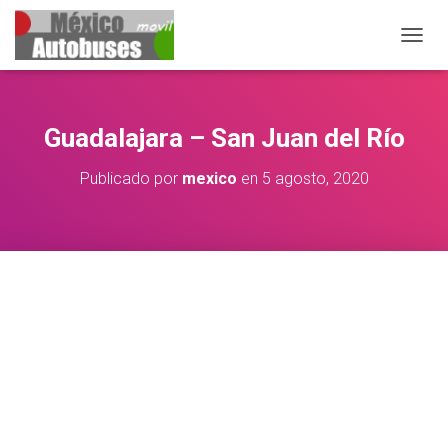
CAMB
Guadalajara – San Juan del Río
Publicado por
mexico
en
5 agosto, 2020