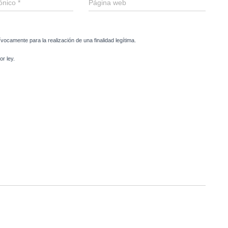
rónico
*
Página web
ívocamente para la realización de una finalidad legítima.
r ley.