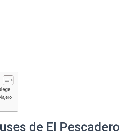
ulege
iajero
uses de El Pescadero