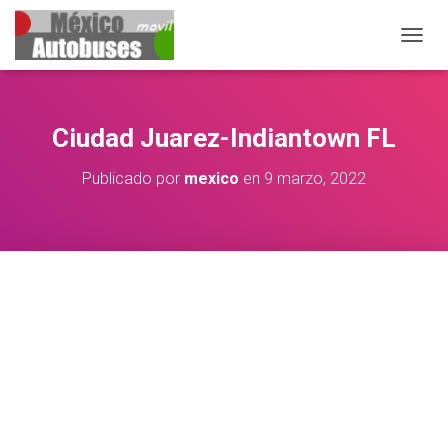
CAMB
Ciudad Juarez-Indiantown FL
Publicado por
mexico
en
9 marzo, 2022