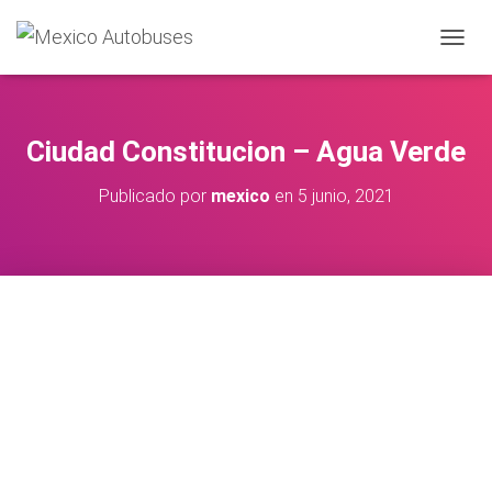
CAMBI
Ciudad Constitucion – Agua Verde
Publicado por
mexico
en
5 junio, 2021