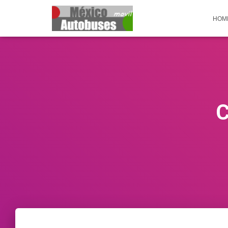
HOM
C