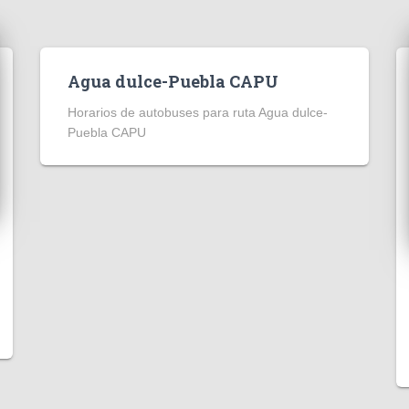
Agua dulce-Puebla CAPU
Horarios de autobuses para ruta Agua dulce-
Puebla CAPU