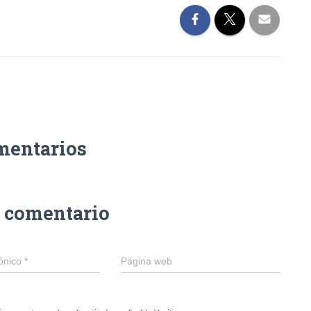
mentarios
n comentario
rónico
*
Página web