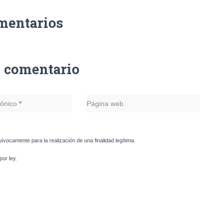
mentarios
n comentario
rónico
*
Página web
uívocamente para la realización de una finalidad legítima.
or ley.