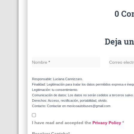
0 Co
Deja u
Nombre
*
Correo elect
Responsable: Luciana Cannizzaro.
Finalidad: Legitimación para tratar los datos permitidos expresa e ineq
Legitimación: tu consentimiento.
Comunicación de datos: Los datos no serán cedidos a terceros salvo p
Derechos: Acceso, rectificación, portabilidad, olvido.
Contacto: Contactar en mexicoautobuses@gmail.com
I have read and accepted the
Privacy Policy
*
Resolver Captcha*