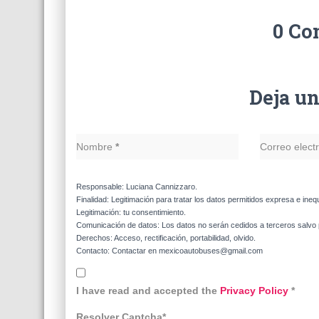
0 Co
Deja u
Nombre
*
Correo elect
Responsable: Luciana Cannizzaro.
Finalidad: Legitimación para tratar los datos permitidos expresa e ineq
Legitimación: tu consentimiento.
Comunicación de datos: Los datos no serán cedidos a terceros salvo p
Derechos: Acceso, rectificación, portabilidad, olvido.
Contacto: Contactar en mexicoautobuses@gmail.com
I have read and accepted the
Privacy Policy
*
Resolver Captcha*