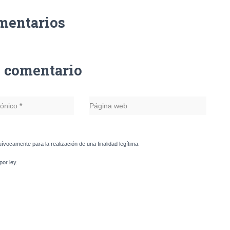
mentarios
n comentario
rónico
*
Página web
uívocamente para la realización de una finalidad legítima.
or ley.