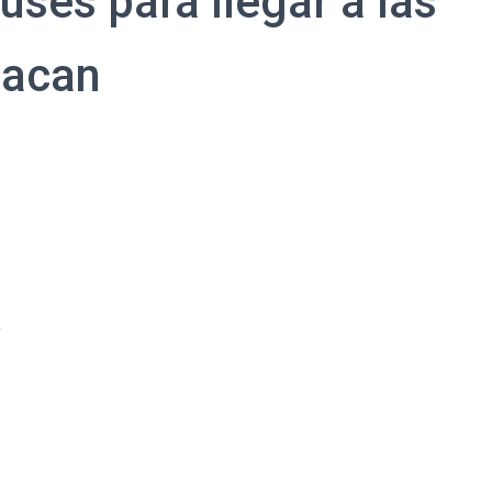
uses para llegar a las
uacan
e