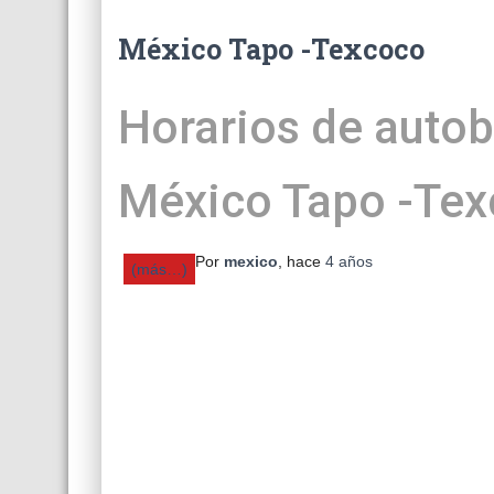
México Tapo -Texcoco
Horarios de autob
México Tapo -Te
Por
mexico
, hace
4 años
(más…)