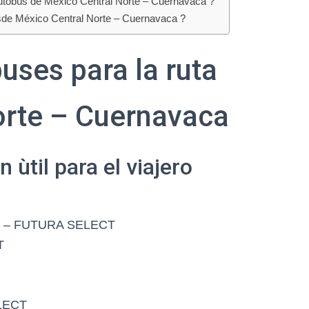
autobús de México Central Norte – Cuernavaca ?
esde México Central Norte – Cuernavaca ?
uses para la ruta
orte – Cuernavaca
ùtil para el viajero
T – FUTURA SELECT
T
ELECT