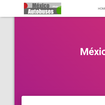
HOM
Méxic