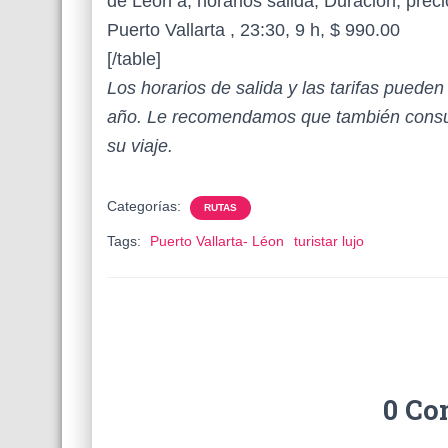
de Léon a, horarios salida, Duración, preci
Puerto Vallarta , 23:30, 9 h, $ 990.00
[/table]
Los horarios de salida y las tarifas puede
año. Le recomendamos que también consul
su viaje.
Categorías:
RUTAS
Tags:
Puerto Vallarta- Léon
turistar lujo
0 Co