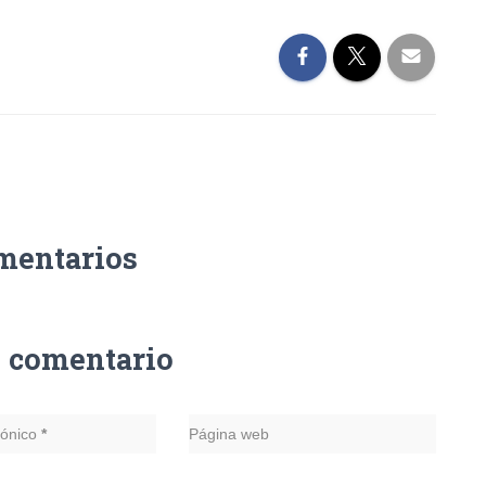
mentarios
n comentario
rónico
*
Página web