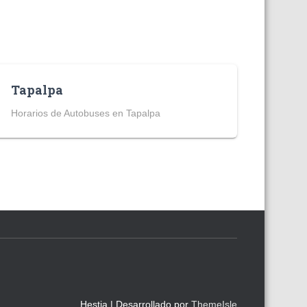
Tapalpa
Horarios de Autobuses en Tapalpa
Hestia | Desarrollado por
ThemeIsle