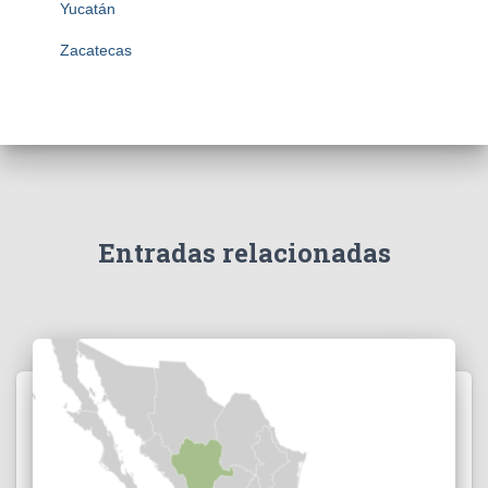
Yucatán
Zacatecas
Entradas relacionadas