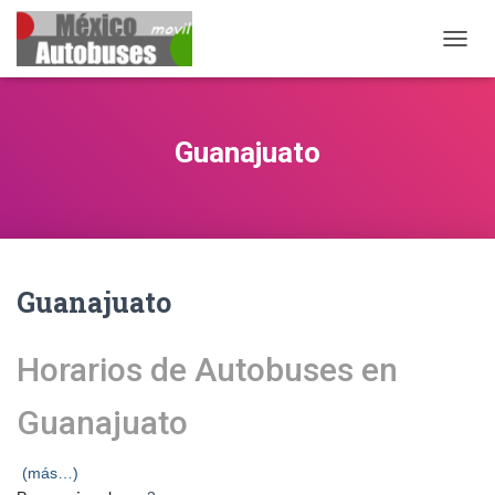
CAMBIA
Guanajuato
Guanajuato
Horarios de Autobuses en
Guanajuato
(más…)