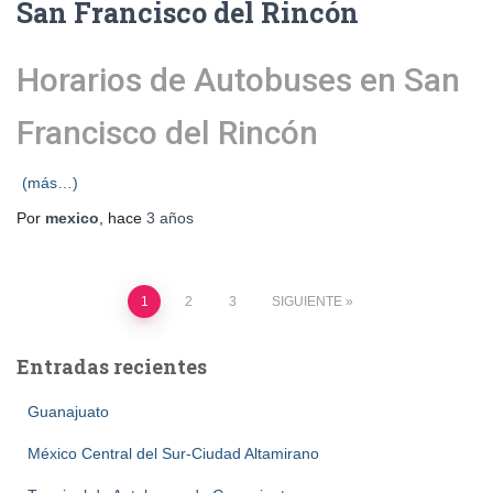
San Francisco del Rincón
Horarios de Autobuses en San
Francisco del Rincón
(más…)
Por
mexico
, hace
3 años
Paginación
1
2
3
SIGUIENTE
de
Entradas recientes
entradas
Guanajuato
México Central del Sur-Ciudad Altamirano